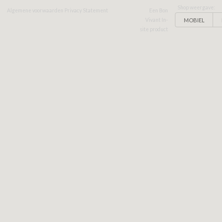
Shop weergave:
Algemene voorwaarden
Privacy Statement
Een Bon
MOBIEL
Vivant In-
site product