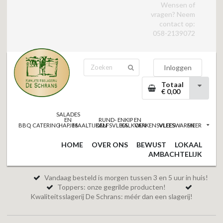
Wensen of
vragen? Neem
contact op:
058-2139072
Inloggen
Totaal
€ 0,00
SALADES
EN
RUND- EN
KIP EN
BBQ
CATERING
HAPJES
MAALTIJDEN
KALFSVLEES
KALKOEN
VARKENSVLEES
VLEESWAREN
MEER
HOME
OVER ONS
BEWUST
LOKAAL
AMBACHTELIJK
Vandaag besteld is morgen tussen 3 en 5 uur in huis!
Toppers: onze gegrilde producten!
Kwaliteitsslagerij De Schrans: méér dan een slagerij!