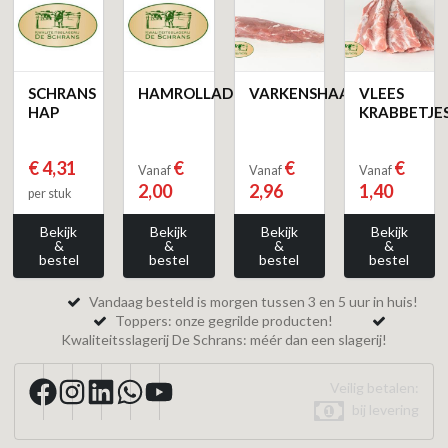
SCHRANS
HAMROLLADE
VARKENSHAAS
VLEES
HAP
KRABBETJE
€ 4,31
€
€
€
Vanaf
Vanaf
Vanaf
2,00
2,96
1,40
per stuk
Bekijk
Bekijk
Bekijk
Bekijk
&
&
&
&
bestel
bestel
bestel
bestel
Vandaag besteld is morgen tussen 3 en 5 uur in huis!
Toppers: onze gegrilde producten!
Kwaliteitsslagerij De Schrans: méér dan een slagerij!
Veilig betalen:
bij levering