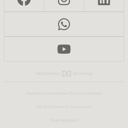
Veilig betalen:
bij levering
Algemene voorwaarden
Privacy Statement
Een Bon Vivant In-site product
Shop weergave: