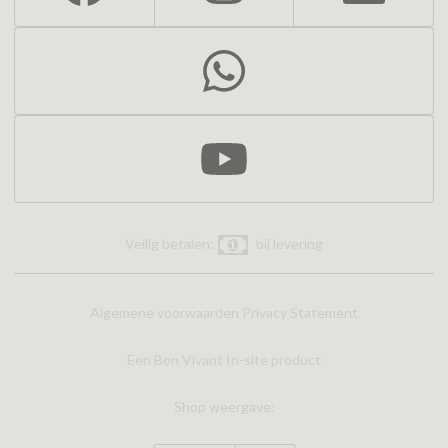
Veilig betalen:
bij levering
Algemene voorwaarden
Privacy Statement
Een Bon Vivant In-site product
Shop weergave: