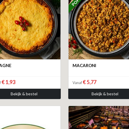
SAGNE
MACARONI
€ 1,93
€ 5,77
f
Vanaf
Bekijk & bestel
Bekijk & bestel