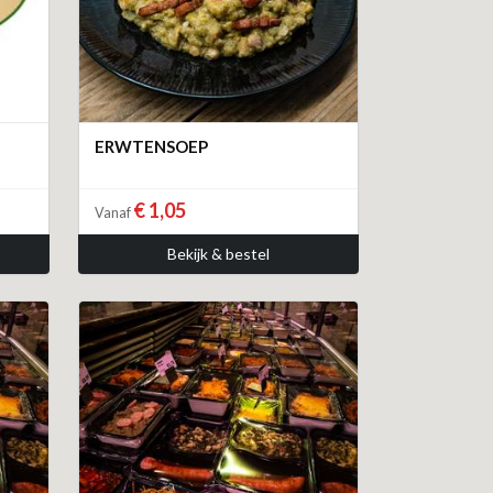
ERWTENSOEP
€ 1,05
Vanaf
Bekijk & bestel