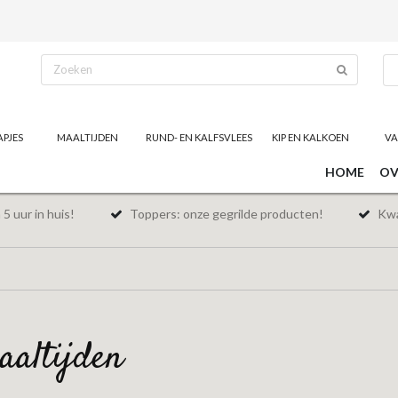
APJES
MAALTIJDEN
RUND- EN KALFSVLEES
KIP EN KALKOEN
VA
HOME
OV
5 uur in huis!
Toppers: onze gegrilde producten!
Kwal
maaltijden