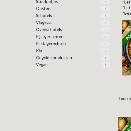
Stoofpotjes
*Let
5
*Let
Oosters
4
*Bes
Schotels
4
Vlugklaar
4
POP
Ovenschotels
3
Rijstgerechten
2
Pastagerechten
2
Kip
2
Gegrilde producten
1
Vegan
1
Toon p
MEEST G