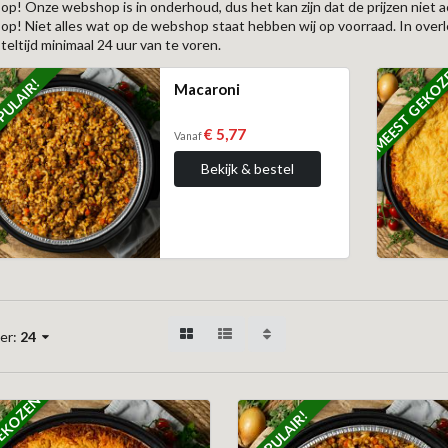
 op! Onze webshop is in onderhoud, dus het kan zijn dat de prijzen niet ac
 op! Niet alles wat op de webshop staat hebben wij op voorraad. In ove
teltijd minimaal 24 uur van te voren.
MEEST GEKO
ULAIR!
Macaroni
€ 5,77
Vanaf
Bekijk & bestel
er:
24
EKOZEN
POPULAIR!