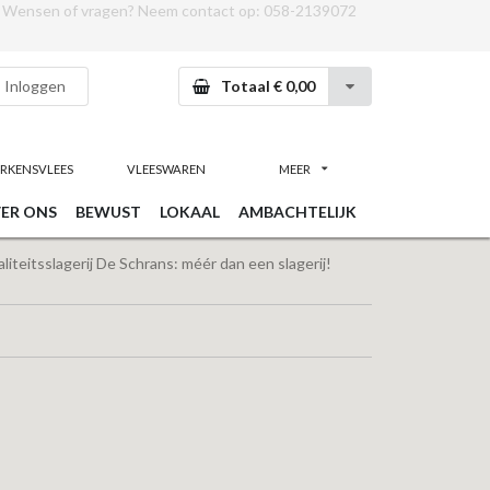
Wensen of vragen? Neem contact op:
058-2139072
Inloggen
Totaal € 0,00
RKENSVLEES
VLEESWAREN
MEER
ER ONS
BEWUST
LOKAAL
AMBACHTELIJK
iteitsslagerij De Schrans: méér dan een slagerij!