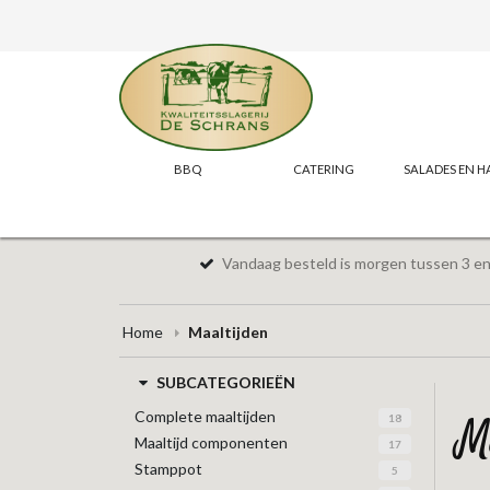
BBQ
CATERING
SALADES EN H
Vandaag besteld is morgen tussen 3 en 
Home
Maaltijden
SUBCATEGORIEËN
Complete maaltijden
18
Maaltijd componenten
17
Stamppot
5