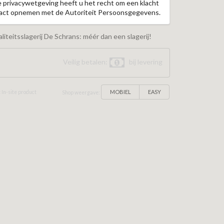
e privacywetgeving heeft u het recht om een klacht
ntact opnemen met de Autoriteit Persoonsgegevens.
iteitsslagerij De Schrans: méér dan een slagerij!
Veilig betalen:
bij levering
MOBIEL
EASY
 In-site product
Shop weergave: