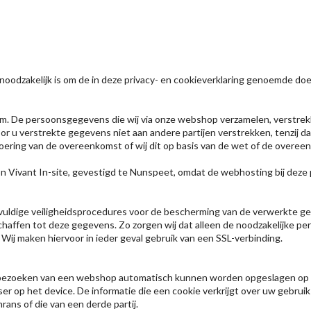
odzakelijk is om de in deze privacy- en cookieverklaring genoemde doe
 De persoonsgegevens die wij via onze webshop verzamelen, verstrekken
door u verstrekte gegevens niet aan andere partijen verstrekken, tenzij 
uitvoering van de overeenkomst of wij dit op basis van de wet of de ove
Vivant In-site, gevestigd te Nunspeet, omdat de webhosting bij deze pa
rgvuldige veiligheidsprocedures voor de bescherming van de verwerkte 
affen tot deze gegevens. Zo zorgen wij dat alleen de noodzakelijke p
j maken hiervoor in ieder geval gebruik van een SSL-verbinding.
het bezoeken van een webshop automatisch kunnen worden opgeslagen op 
er op het device. De informatie die een cookie verkrijgt over uw gebr
rans of die van een derde partij.