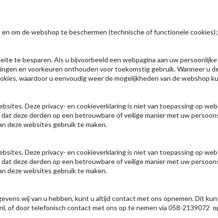
n en om de webshop te beschermen (technische of functionele cookies);
eite te besparen. Als u bijvoorbeeld een webpagina aan uw persoonlijke 
llingen en voorkeuren onthouden voor toekomstig gebruik. Wanneer u d
ies, waardoor u eenvoudig weer de mogelijkheden van de webshop kunt 
bsites. Deze privacy- en cookieverklaring is niet van toepassing op web
n dat deze derden op een betrouwbare of veilige manier met uw persoo
van deze websites gebruik te maken.
bsites. Deze privacy- en cookieverklaring is niet van toepassing op web
n dat deze derden op een betrouwbare of veilige manier met uw persoo
van deze websites gebruik te maken.
evens wij van u hebben, kunt u altijd contact met ons opnemen. Dit ku
s.nl, of door telefonisch contact met ons op te nemen via 058-2139072 o