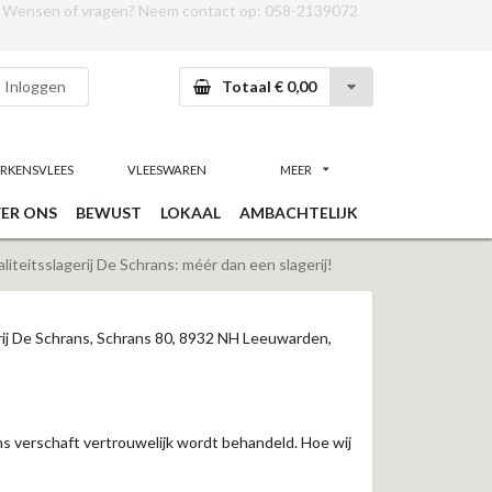
Wensen of vragen? Neem contact op:
058-2139072
Inloggen
Totaal € 0,00
RKENSVLEES
VLEESWAREN
MEER
ER ONS
BEWUST
LOKAAL
AMBACHTELIJK
iteitsslagerij De Schrans: méér dan een slagerij!
rij De Schrans, Schrans 80, 8932 NH Leeuwarden,
ns verschaft vertrouwelijk wordt behandeld. Hoe wij