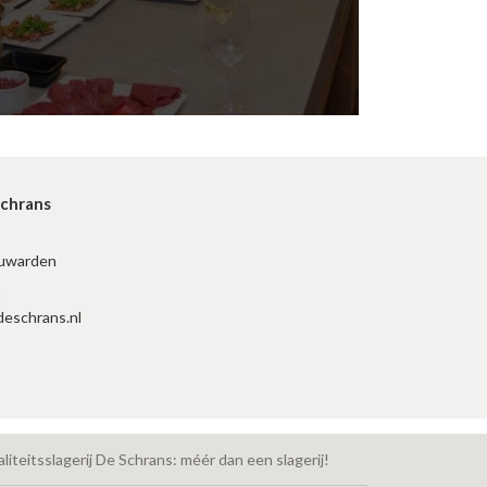
Schrans
uwarden
2
deschrans.nl
iteitsslagerij De Schrans: méér dan een slagerij!