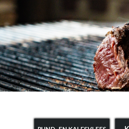
K
RUND- EN KALFSVLEES