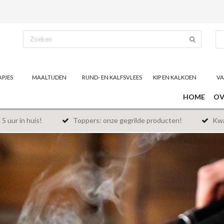
APJES
MAALTIJDEN
RUND- EN KALFSVLEES
KIP EN KALKOEN
VA
HOME
OV
5 uur in huis!
Toppers: onze gegrilde producten!
Kwal