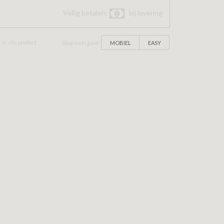
Veilig betalen:
bij levering
MOBIEL
EASY
 In-site product
Shop weergave: