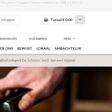
Wensen of vragen? Neem contact op:
058-2139072
Inloggen
Totaal € 0,00
RKENSVLEES
VLEESWAREN
MEER
ER ONS
BEWUST
LOKAAL
AMBACHTELIJK
iteitsslagerij De Schrans: méér dan een slagerij!