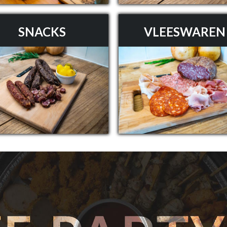
SNACKS
VLEESWAREN