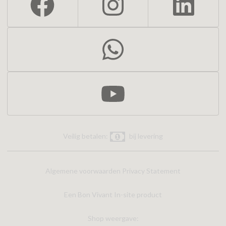
Veilig betalen:
bij levering
Algemene voorwaarden
Privacy Statement
Een Bon Vivant In-site product
Shop weergave: