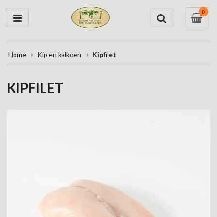
0
Home
Kip en kalkoen
Kipfilet
KIPFILET