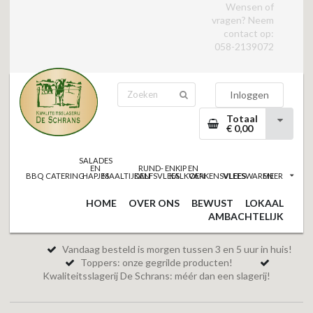
Wensen of
vragen? Neem
contact op:
058-2139072
Inloggen
Totaal
€ 0,00
SALADES
EN
RUND- EN
KIP EN
BBQ
CATERING
HAPJES
MAALTIJDEN
KALFSVLEES
KALKOEN
VARKENSVLEES
VLEESWAREN
MEER
HOME
OVER ONS
BEWUST
LOKAAL
AMBACHTELIJK
Vandaag besteld is morgen tussen 3 en 5 uur in huis!
Toppers: onze gegrilde producten!
Kwaliteitsslagerij De Schrans: méér dan een slagerij!