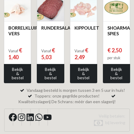
BORRELKLUIFJES
RUNDERSALAMI
KIPPOULET
SHOARMA
VERS
SPIES
€
€
€
€ 2,50
Vanaf
Vanaf
Vanaf
1,40
5,03
2,49
per stuk
Bekijk
Bekijk
Bekijk
Bekijk
&
&
&
&
bestel
bestel
bestel
bestel
Vandaag besteld is morgen tussen 3 en 5 uur in huis!
Toppers: onze gegrilde producten!
Kwaliteitsslagerij De Schrans: méér dan een slagerij!
Veilig betalen:
bij levering