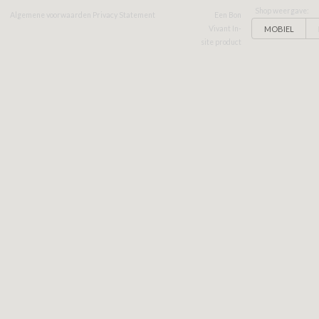
Shop weergave:
Algemene voorwaarden
Privacy Statement
Een Bon
MOBIEL
Vivant In-
site product