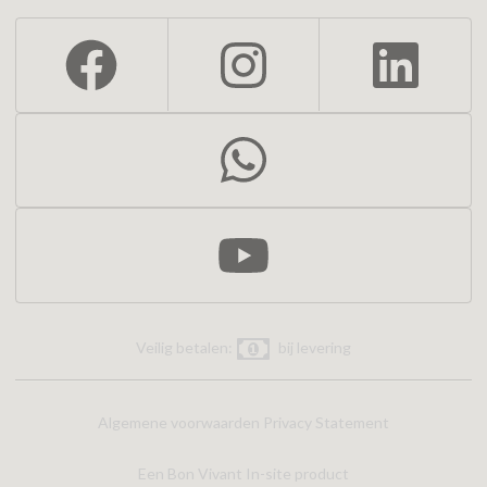
Veilig betalen:
bij levering
Algemene voorwaarden
Privacy Statement
Een Bon Vivant In-site product