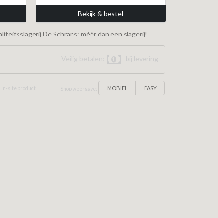
Bekijk & bestel
iteitsslagerij De Schrans: méér dan een slagerij!
Veilig betalen:
bij levering
MOBIEL
EASY
 In-site product
Shop weergave: