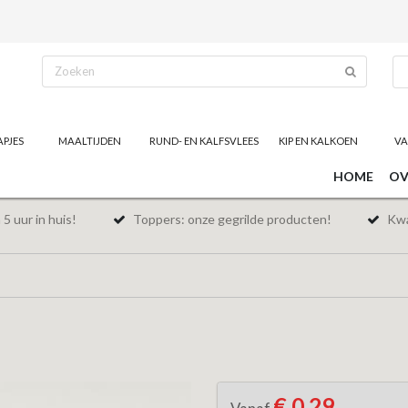
APJES
MAALTIJDEN
RUND- EN KALFSVLEES
KIP EN KALKOEN
VA
HOME
OV
5 uur in huis!
Toppers: onze gegrilde producten!
Kwal
€ 0,29