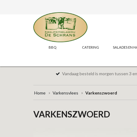
BBQ
CATERING
SALADES EN H
Vandaag besteld is morgen tussen 3 en 
Home
Varkensvlees
Varkenszwoerd
VARKENSZWOERD