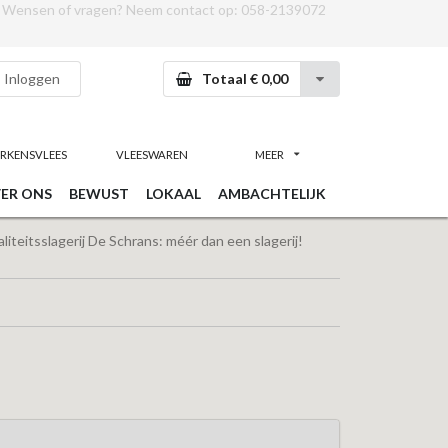
Wensen of vragen? Neem contact op:
058-2139072
Inloggen
Totaal € 0,00
RKENSVLEES
VLEESWAREN
MEER
ER ONS
BEWUST
LOKAAL
AMBACHTELIJK
iteitsslagerij De Schrans: méér dan een slagerij!