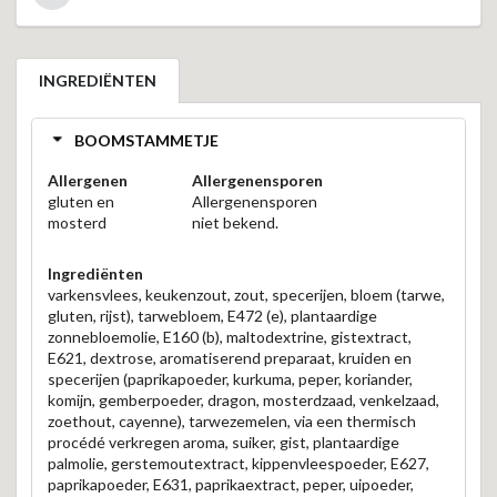
INGREDIËNTEN
BOOMSTAMMETJE
Allergenen
Allergenensporen
gluten en
Allergenensporen
mosterd
niet bekend.
Ingrediënten
varkensvlees, keukenzout, zout, specerijen, bloem (tarwe,
gluten, rijst), tarwebloem, E472 (e), plantaardige
zonnebloemolie, E160 (b), maltodextrine, gistextract,
E621, dextrose, aromatiserend preparaat, kruiden en
specerijen (paprikapoeder, kurkuma, peper, koriander,
komijn, gemberpoeder, dragon, mosterdzaad, venkelzaad,
zoethout, cayenne), tarwezemelen, via een thermisch
procédé verkregen aroma, suiker, gist, plantaardige
palmolie, gerstemoutextract, kippenvleespoeder, E627,
paprikapoeder, E631, paprikaextract, peper, uipoeder,