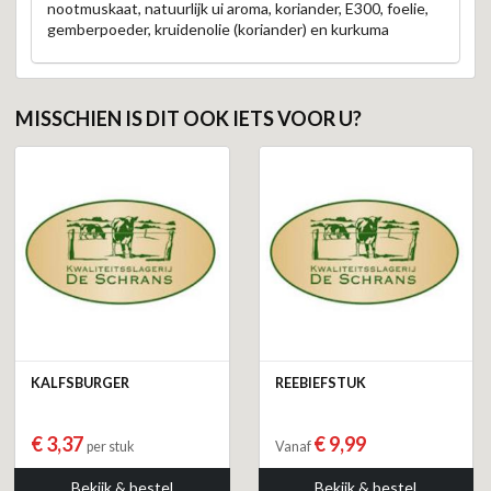
nootmuskaat, natuurlijk ui aroma, koriander, E300, foelie,
gemberpoeder, kruidenolie (koriander) en kurkuma
MISSCHIEN IS DIT OOK IETS VOOR U?
KALFSBURGER
REEBIEFSTUK
€ 3,37
€ 9,99
per stuk
Vanaf
Bekijk & bestel
Bekijk & bestel