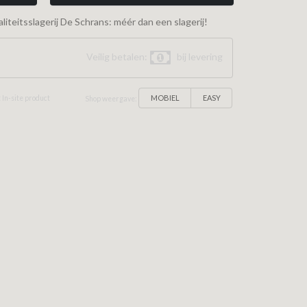
iteitsslagerij De Schrans: méér dan een slagerij!
Veilig betalen:
bij levering
MOBIEL
EASY
 In-site product
Shop weergave: