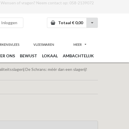
Wensen of vragen? Neem contact op:
058-2139072
Inloggen
Totaal € 0,00
RKENSVLEES
VLEESWAREN
MEER
ER ONS
BEWUST
LOKAAL
AMBACHTELIJK
iteitsslagerij De Schrans: méér dan een slagerij!