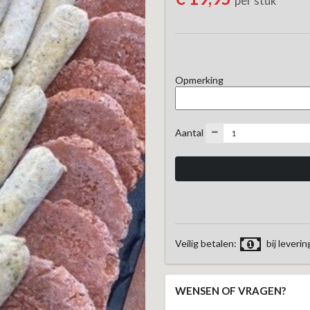
per stuk
Opmerking
Aantal
Veilig betalen:
bij leverin
WENSEN OF VRAGEN?