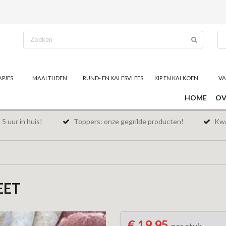
APJES
MAALTIJDEN
RUND- EN KALFSVLEES
KIP EN KALKOEN
VA
HOME
OV
5 uur in huis!
Toppers: onze gegrilde producten!
Kwal
EET
€ 19,95