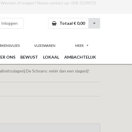
Wensen of vragen? Neem contact op:
058-2139072
Inloggen
Totaal € 0,00
RKENSVLEES
VLEESWAREN
MEER
ER ONS
BEWUST
LOKAAL
AMBACHTELIJK
iteitsslagerij De Schrans: méér dan een slagerij!