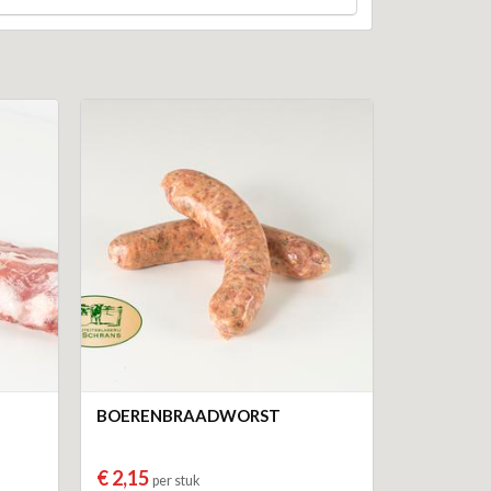
BOERENBRAADWORST
€ 2,15
per stuk