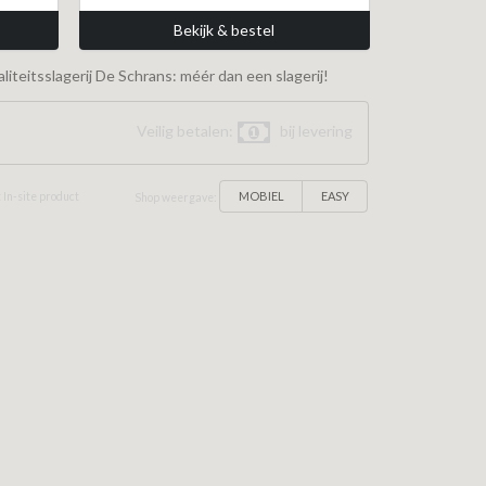
Bekijk & bestel
iteitsslagerij De Schrans: méér dan een slagerij!
Veilig betalen:
bij levering
MOBIEL
EASY
 In-site product
Shop weergave: