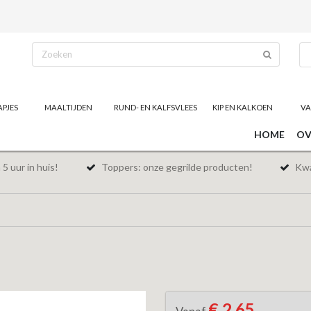
APJES
MAALTIJDEN
RUND- EN KALFSVLEES
KIP EN KALKOEN
VA
HOME
OV
5 uur in huis!
Toppers: onze gegrilde producten!
Kwal
€ 2,65