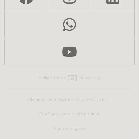
Veilig betalen:
bij levering
Algemene voorwaarden
Privacy Statement
Een Bon Vivant In-site product
Shop weergave: