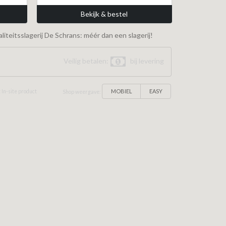
Bekijk & bestel
iteitsslagerij De Schrans: méér dan een slagerij!
Veilig betalen:
bij levering
MOBIEL
EASY
 In-site product
Shop weergave: