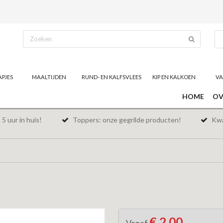
APJES
MAALTIJDEN
RUND- EN KALFSVLEES
KIP EN KALKOEN
VA
HOME
OV
5 uur in huis!
Toppers: onze gegrilde producten!
Kwal
€ 2,00