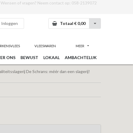
Wensen of vragen? Neem contact op:
058-2139072
Inloggen
Totaal € 0,00
RKENSVLEES
VLEESWAREN
MEER
ER ONS
BEWUST
LOKAAL
AMBACHTELIJK
iteitsslagerij De Schrans: méér dan een slagerij!