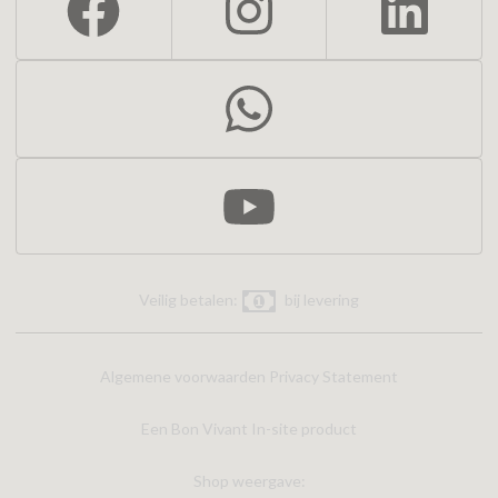
Veilig betalen:
bij levering
Algemene voorwaarden
Privacy Statement
Een Bon Vivant In-site product
Shop weergave: