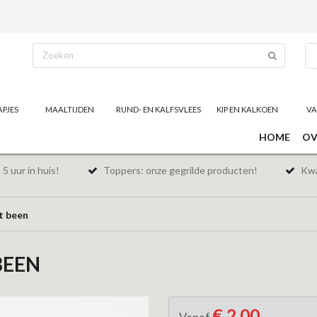
APJES
MAALTIJDEN
RUND- EN KALFSVLEES
KIP EN KALKOEN
VA
HOME
OV
5 uur in huis!
Toppers: onze gegrilde producten!
Kwal
t been
BEEN
€ 2,00