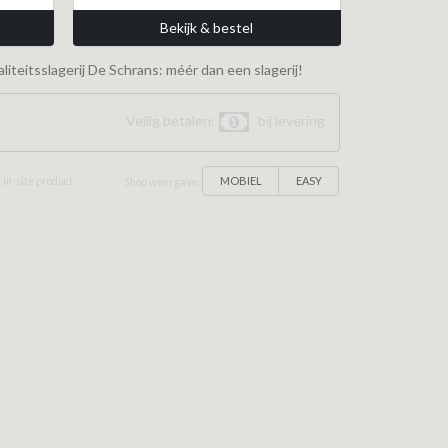
Bekijk & bestel
iteitsslagerij De Schrans: méér dan een slagerij!
Veilig betalen:
bij levering
MOBIEL
EASY
 In-site product
Shop weergave: