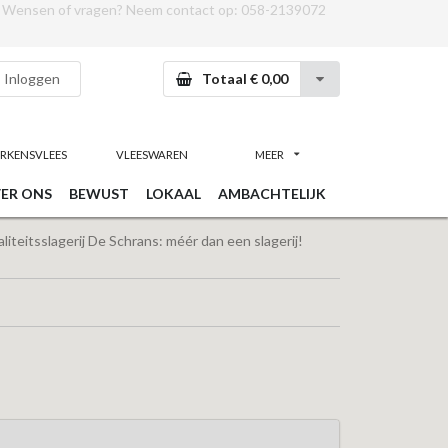
Wensen of vragen? Neem contact op:
058-2139072
Inloggen
Totaal € 0,00
RKENSVLEES
VLEESWAREN
MEER
ER ONS
BEWUST
LOKAAL
AMBACHTELIJK
iteitsslagerij De Schrans: méér dan een slagerij!