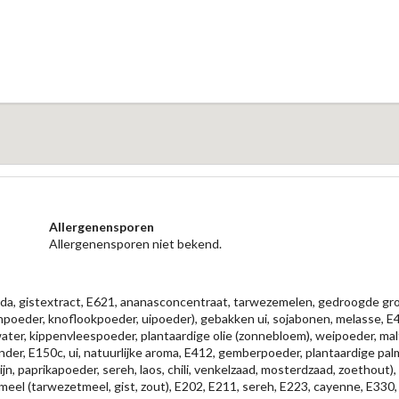
Allergenensporen
Allergenensporen niet bekend.
pinda, gistextract, E621, ananasconcentraat, tarwezemelen, gedroogde groe
npoeder, knoflookpoeder, uipoeder), gebakken ui, sojabonen, melasse, E47
ater, kippenvleespoeder, plantaardige olie (zonnebloem), weipoeder, mal
nder, E150c, ui, natuurlijke aroma, E412, gemberpoeder, plantaardige pal
n, paprikapoeder, sereh, laos, chili, venkelzaad, mosterdzaad, zoethout
rmeel (tarwezetmeel, gist, zout), E202, E211, sereh, E223, cayenne, E33