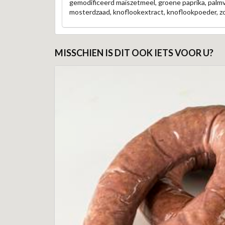
gemodificeerd maïszetmeel, groene paprika, palmvet
mosterdzaad, knoflookextract, knoflookpoeder, z
MISSCHIEN IS DIT OOK IETS VOOR U?