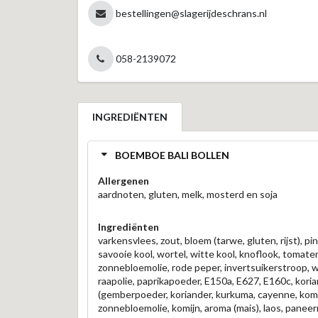
bestellingen@slagerijdeschrans.nl
058-2139072
INGREDIËNTEN
BOEMBOE BALI BOLLEN
Allergenen
aardnoten, gluten, melk, mosterd en soja
Ingrediënten
varkensvlees, zout, bloem (tarwe, gluten, rijst), 
savooie kool, wortel, witte kool, knoflook, tomate
zonnebloemolie, rode peper, invertsuikerstroop, w
raapolie, paprikapoeder, E150a, E627, E160c, koria
(gemberpoeder, koriander, kurkuma, cayenne, komij
zonnebloemolie, komijn, aroma (mais), laos, panee