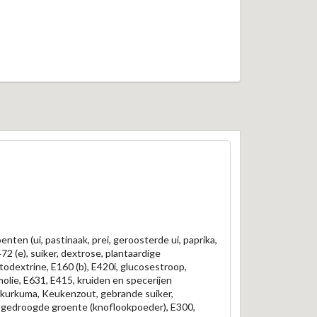
nten (ui, pastinaak, prei, geroosterde ui, paprika,
2 (e), suiker, dextrose, plantaardige
todextrine, E160 (b), E420i, glucosestroop,
molie, E631, E415, kruiden en specerijen
), kurkuma, Keukenzout, gebrande suiker,
0, gedroogde groente (knoflookpoeder), E300,