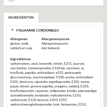
INGREDIËNTEN
ITALIAANSE CORDENBLEU
Allergenen
Allergenensporen
gluten, melk,
Allergenensporen
selderij en soja
niet bekend.
Ingrediënten
varkensvlees, zout, koemelk, nitriet, E251, zuursel,
saccharine, tomatenpoeder, E160 (a), caroteen, ui,
knoflook, paprika, antioxidant: e331, gedroogde
glucosesiroop, zuurteregelaar: E500, aroma, antioxidant:
E301, dextrose, uipoeder, paprikapoeder, E301, water,
peper, bloem, groene paprika, oregano, selderij, E330,
knoflookpoeder, cayenne, chilipoeder, komijn, plantaardige
zonnebloemolie, koriander, maltodextrine, E250,
varkensvet, E120, lactose, E450, E392,
varkenshemoglobinepoeder, look, fermenten, E252,