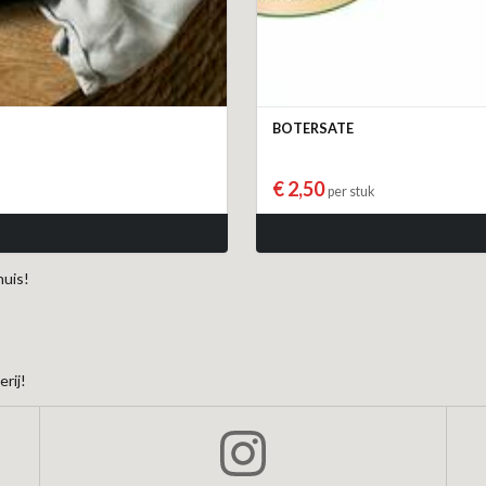
BOTERSATE
€ 2,50
per stuk
huis!
rij!