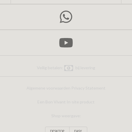
Veilig betalen:
bij levering
Algemene voorwaarden
Privacy Statement
Een Bon Vivant In-site product
Shop weergave:
DESKTOP
EASY