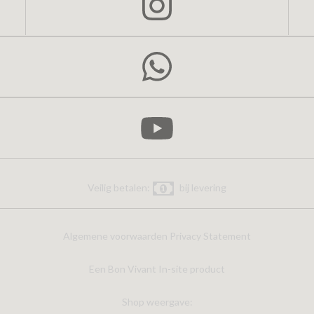
Veilig betalen:
bij levering
Algemene voorwaarden
Privacy Statement
Een Bon Vivant In-site product
Shop weergave: