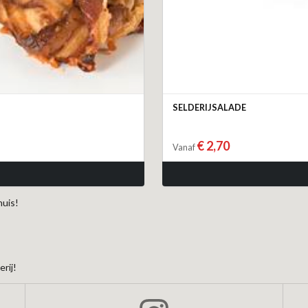
SELDERIJSALADE
€ 2,70
Vanaf
huis!
rij!