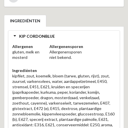
INGREDIËNTEN
KIP CORDONBLUE
Allergenen
Allergenensporen
gluten, melk en
Allergenensporen
mosterd
niet bekend.
Ingrediënten
kipfilet, zout, koemelk, bloem (tarwe, gluten, rijst), zout,
zuursel, varkensvlees, water, aardappelzetmeel, E450,
stremsel, E451, E621, kruiden en specerijen
(paprikapoeder, kurkuma, peper, koriander, komijn,
gemberpoeder, dragon, mosterdzaad, venkelzaad,
zoethout, cayenne), varkenseiwit, tarwezemelen, E407,
gistextract, E472 (e), E415, dextrose, plantaardige
zonnebloemolie, kippenvleespoeder, glucosestroop, E160
(b), E627, specerij extract, plantaardige palmolie, E631,
antioxidant: E316, E621, conserveermiddel: E250, aroma,