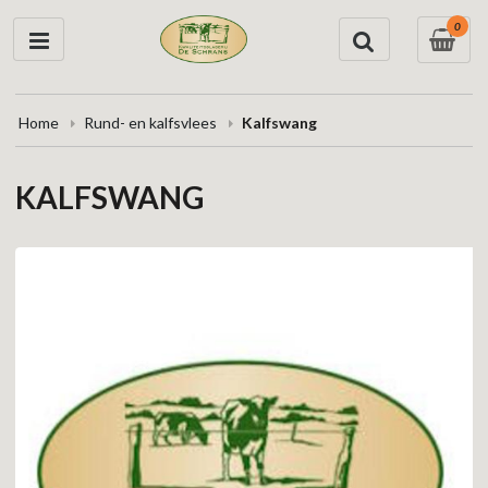
0
Home
Rund- en kalfsvlees
Kalfswang
KALFSWANG