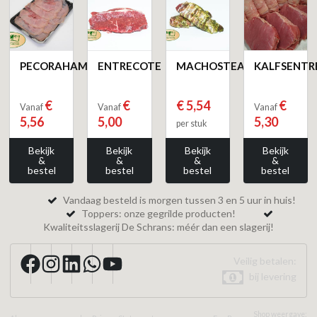
PECORAHAM
ENTRECOTE
MACHOSTEAK
KALFSENTR
€
€
€ 5,54
€
Vanaf
Vanaf
Vanaf
5,56
5,00
5,30
per stuk
Bekijk
Bekijk
Bekijk
Bekijk
&
&
&
&
bestel
bestel
bestel
bestel
Vandaag besteld is morgen tussen 3 en 5 uur in huis!
Toppers: onze gegrilde producten!
Kwaliteitsslagerij De Schrans: méér dan een slagerij!
Veilig betalen:
bij levering
Shop weergave: