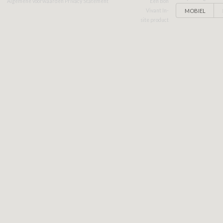
Algemene voorwaarden
Privacy Statement
Een Bon
MOBIEL
Vivant In-
site product