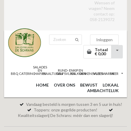
Wensen of
vragen? Neem
contact op:
058-2139072
Inloggen
Totaal
€ 0,00
SALADES
EN
RUND- EN
KIP EN
BBQ
CATERING
HAPJES
MAALTIJDEN
KALFSVLEES
KALKOEN
VARKENSVLEES
VLEESWAREN
MEER
HOME
OVER ONS
BEWUST
LOKAAL
AMBACHTELIJK
Vandaag besteld is morgen tussen 3 en 5 uur in huis!
Toppers: onze gegrilde producten!
Kwaliteitsslagerij De Schrans: méér dan een slagerij!