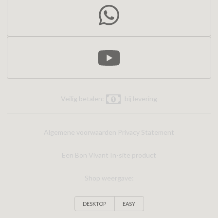
Veilig betalen:
bij levering
Algemene voorwaarden
Privacy Statement
Een Bon Vivant In-site product
Shop weergave:
DESKTOP
EASY