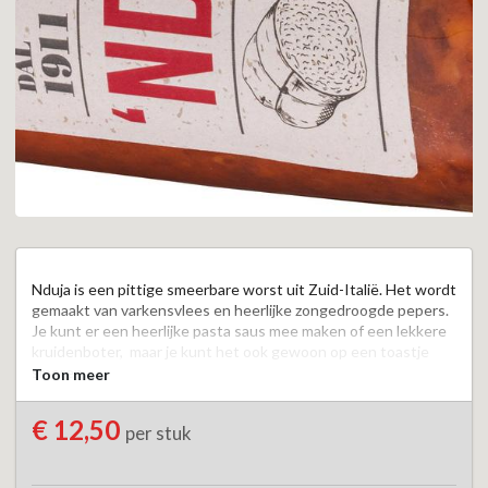
Nduja is een pittige smeerbare worst uit Zuid-Italië. Het wordt 
gemaakt van varkensvlees en heerlijke zongedroogde pepers. 
Je kunt er een heerlijke pasta saus mee maken of een lekkere 
kruidenboter,  maar je kunt het ook gewoon op een toastje 
smeren.

Toon meer
De nduja van Levoni zijn 400 gram per stuk.
€ 12,50
per stuk