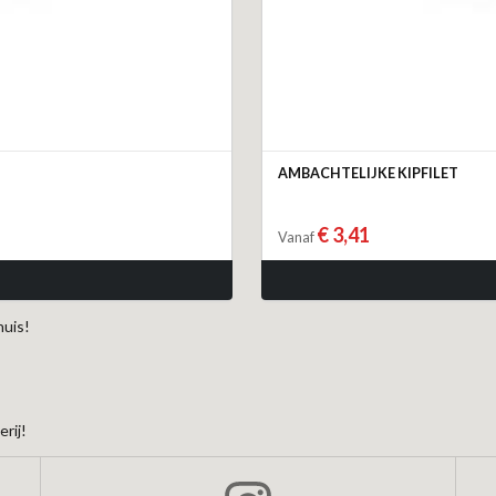
AMBACHTELIJKE KIPFILET
€ 3,41
Vanaf
huis!
rij!