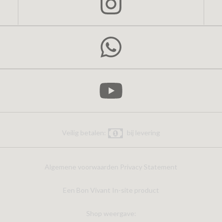
Veilig betalen:
bij levering
Algemene voorwaarden
Privacy Statement
Een Bon Vivant In-site product
Shop weergave: