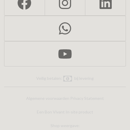
Veilig betalen:
bij levering
Algemene voorwaarden
Privacy Statement
Een Bon Vivant In-site product
Shop weergave: