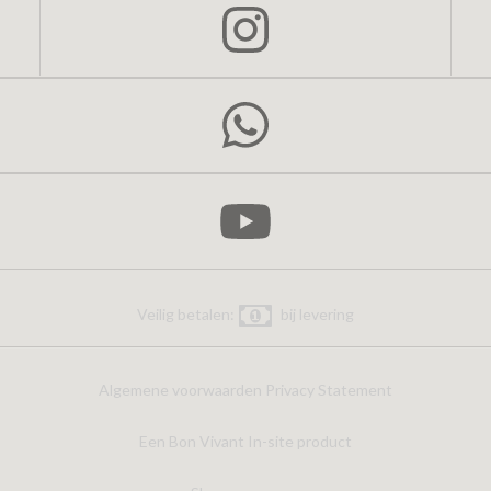
Veilig betalen:
bij levering
Algemene voorwaarden
Privacy Statement
Een Bon Vivant In-site product