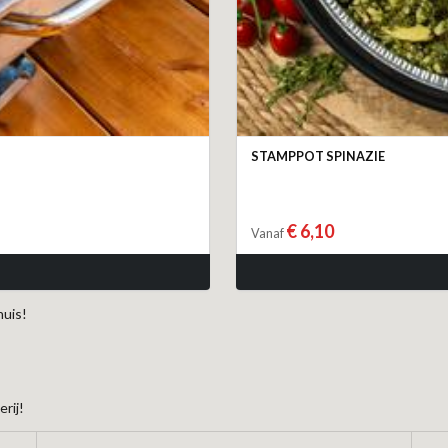
STAMPPOT SPINAZIE
€ 6,10
Vanaf
huis!
rij!