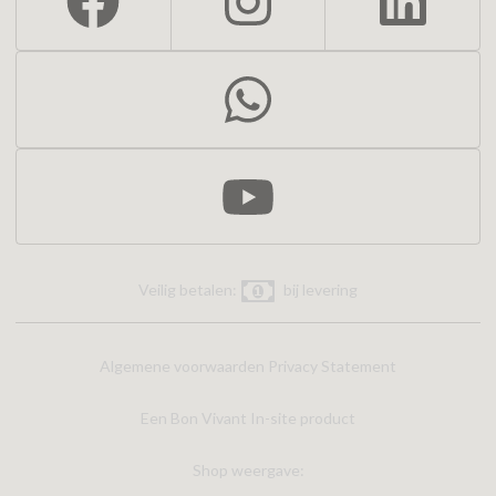
Veilig betalen:
bij levering
Algemene voorwaarden
Privacy Statement
Een Bon Vivant In-site product
Shop weergave: