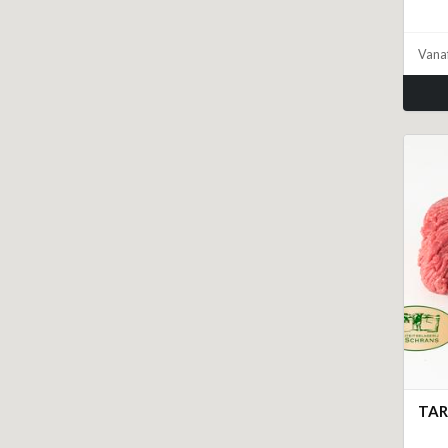
Vana
TA