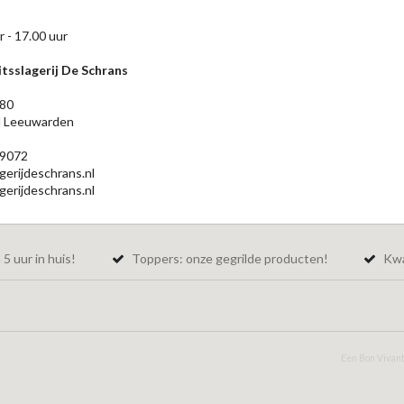
r - 17.00 uur
tsslagerij De Schrans
 80
 Leeuwarden
9072
gerijdeschrans.nl
erijdeschrans.nl
5 uur in huis!
Toppers: onze gegrilde producten!
Kwal
Een Bon Vivant