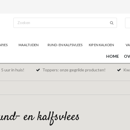
APJES
MAALTIJDEN
RUND- EN KALFSVLEES
KIP EN KALKOEN
VA
HOME
OV
5 uur in huis!
Toppers: onze gegrilde producten!
Kwal
rund- en kalfsvlees