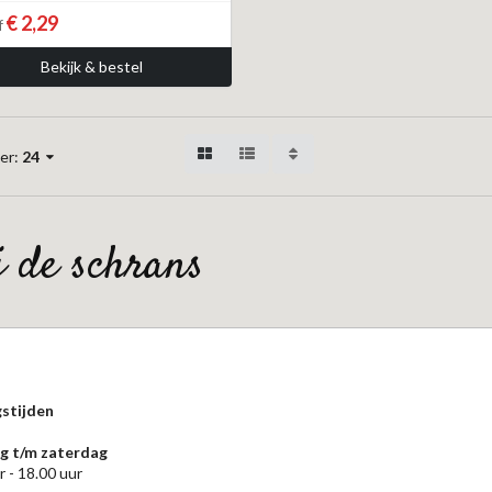
€ 2,29
f
Bekijk & bestel
er:
24
ij de schrans
stijden
 t/m zaterdag
r - 18.00 uur