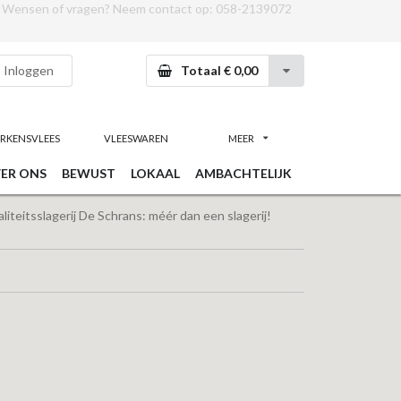
Wensen of vragen? Neem contact op:
058-2139072
Inloggen
Totaal € 0,00
RKENSVLEES
VLEESWAREN
MEER
ER ONS
BEWUST
LOKAAL
AMBACHTELIJK
iteitsslagerij De Schrans: méér dan een slagerij!