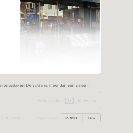
iteitsslagerij De Schrans: méér dan een slagerij!
Veilig betalen:
bij levering
MOBIEL
EASY
 In-site product
Shop weergave: