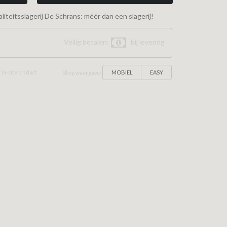
iteitsslagerij De Schrans: méér dan een slagerij!
Veilig betalen:
bij levering
MOBIEL
EASY
 In-site product
Shop weergave: