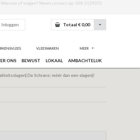
Wensen of vragen? Neem contact op:
058-2139072
Inloggen
Totaal € 0,00
RKENSVLEES
VLEESWAREN
MEER
ER ONS
BEWUST
LOKAAL
AMBACHTELIJK
iteitsslagerij De Schrans: méér dan een slagerij!