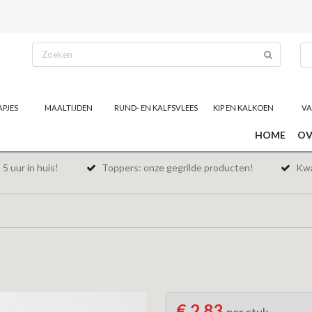
APJES
MAALTIJDEN
RUND- EN KALFSVLEES
KIP EN KALKOEN
VA
HOME
OV
5 uur in huis!
Toppers: onze gegrilde producten!
Kwal
€ 2,83