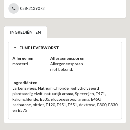
058-2139072
INGREDIËNTEN
FIJNE LEVERWORST
Allergenen
Allergenensporen
mosterd
Allergenensporen
niet bekend.
Ingrediënten
varkensvlees, Natrium Chloride, gehydrolyseerd
plantaardig eiwit, natuurlijk aroma, Specerijen, E471,
kaliumchloride, E535, glucosesiroop, aroma, E450,
sacharose, nitriet, E120, E451, E551, dextrose, E300, E330
en E575