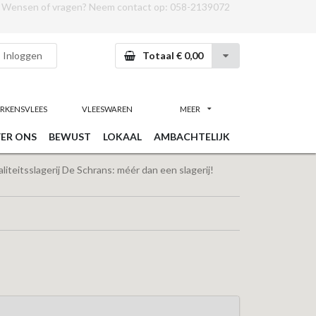
Wensen of vragen? Neem contact op:
058-2139072
Inloggen
Totaal € 0,00
RKENSVLEES
VLEESWAREN
MEER
ER ONS
BEWUST
LOKAAL
AMBACHTELIJK
iteitsslagerij De Schrans: méér dan een slagerij!