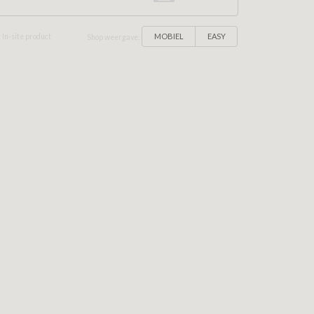
MOBIEL
EASY
 In-site product
Shop weergave: