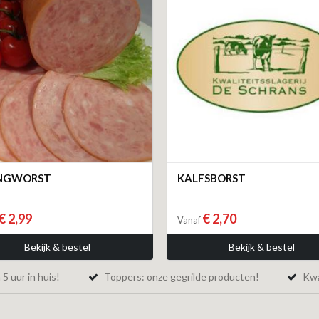
INGWORST
KALFSBORST
€ 2,99
€ 2,70
Vanaf
Bekijk & bestel
Bekijk & bestel
5 uur in huis!
Toppers: onze gegrilde producten!
Kwal