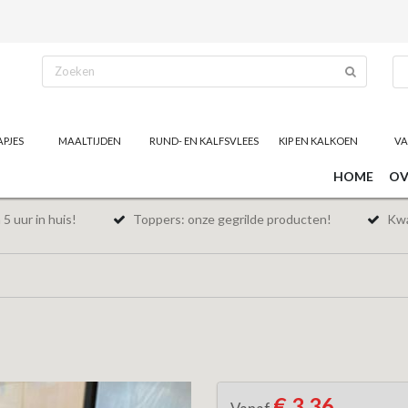
APJES
MAALTIJDEN
RUND- EN KALFSVLEES
KIP EN KALKOEN
VA
HOME
OV
5 uur in huis!
Toppers: onze gegrilde producten!
Kwal
€ 3,36