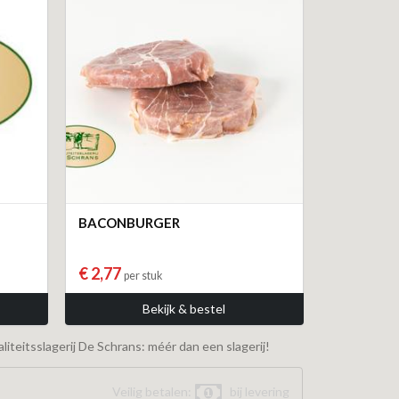
BACONBURGER
€ 2,77
per stuk
Bekijk & bestel
iteitsslagerij De Schrans: méér dan een slagerij!
Veilig betalen:
bij levering