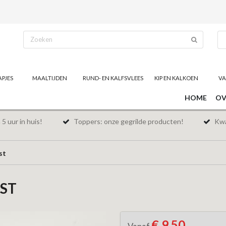
APJES
MAALTIJDEN
RUND- EN KALFSVLEES
KIP EN KALKOEN
VA
HOME
OV
5 uur in huis!
Toppers: onze gegrilde producten!
Kwal
st
EST
€ 9,50