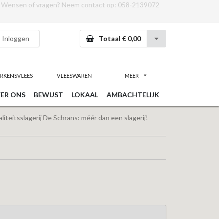
Wensen of vragen? Neem contact op:
058-2139072
Inloggen
Totaal € 0,00
RKENSVLEES
VLEESWAREN
MEER
ER ONS
BEWUST
LOKAAL
AMBACHTELIJK
iteitsslagerij De Schrans: méér dan een slagerij!