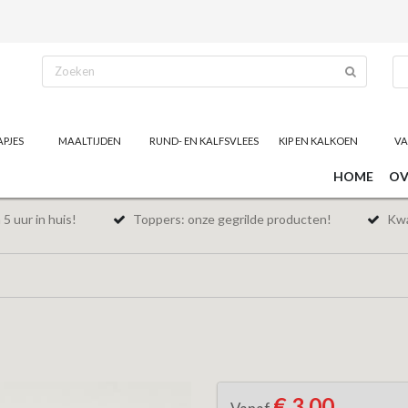
APJES
MAALTIJDEN
RUND- EN KALFSVLEES
KIP EN KALKOEN
VA
HOME
OV
5 uur in huis!
Toppers: onze gegrilde producten!
Kwal
€ 3,00