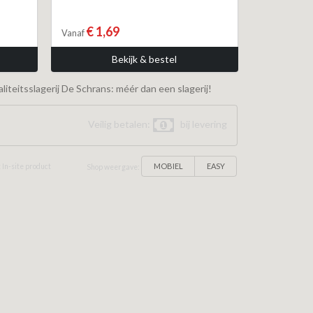
€ 1,69
Vanaf
Bekijk & bestel
iteitsslagerij De Schrans: méér dan een slagerij!
Veilig betalen:
bij levering
MOBIEL
EASY
 In-site product
Shop weergave: