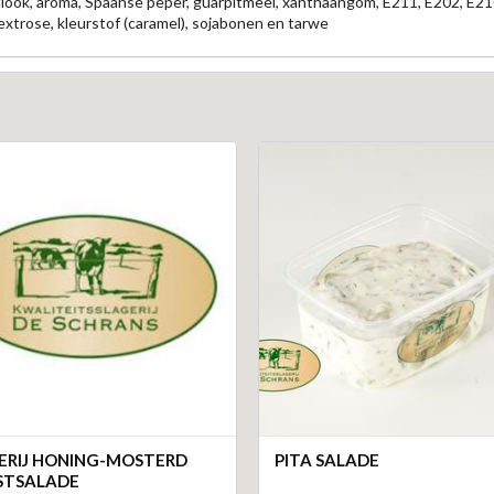
noflook, aroma, Spaanse peper, guarpitmeel, xanthaangom, E211, E202, E2
xtrose, kleurstof (caramel), sojabonen en tarwe
ERIJ HONING-MOSTERD
PITA SALADE
STSALADE