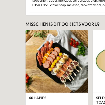
specerijen, appel, melkzuur, citroenzuur, uien, k
E450, E451, citroensap, melasse, tarwezetmeel, de
MISSCHIEN IS DIT OOK IETS VOOR U?
60 HAPJES
SELD
TOA