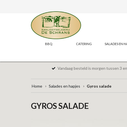
BBQ
CATERING
SALADES EN H
Vandaag besteld is morgen tussen 3 en 
Home
Salades en hapjes
Gyros salade
GYROS SALADE