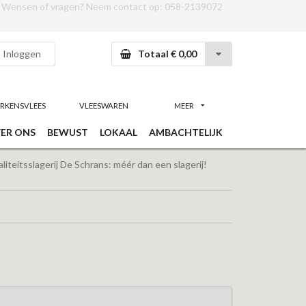
Wensen of vragen? Neem contact op:
058-2139072
Inloggen
Totaal € 0,00
RKENSVLEES
VLEESWAREN
MEER
ER ONS
BEWUST
LOKAAL
AMBACHTELIJK
iteitsslagerij De Schrans: méér dan een slagerij!