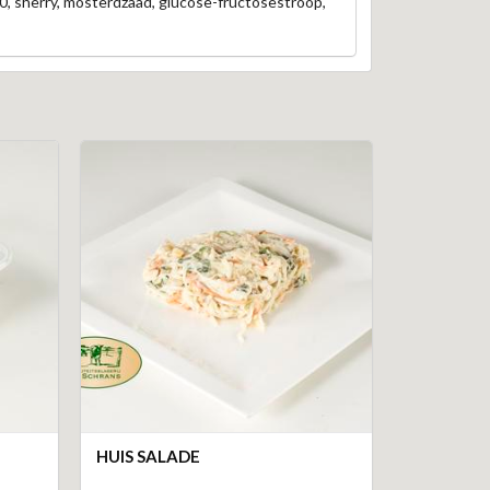
10, sherry, mosterdzaad, glucose-fructosestroop,
HUIS SALADE