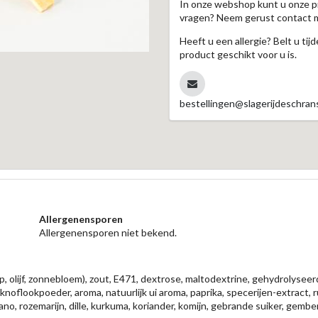
In onze webshop kunt u onze p
vragen? Neem gerust contact 
Heeft u een allergie? Belt u ti
product geschikt voor u is.
bestellingen@slagerijdeschrans
Allergenensporen
Allergenensporen niet bekend.
p, olijf, zonnebloem), zout, E471, dextrose, maltodextrine, gehydrolyseerd 
noflookpoeder, aroma, natuurlijk ui aroma, paprika, specerijen-extract, r
gano, rozemarijn, dille, kurkuma, koriander, komijn, gebrande suiker, ge