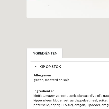
INGREDIËNTEN
KIP OP STOK
Allergenen
gluten, mosterd en soja
Ingrediënten
kipfilet, mager gerookt spek, plantaardige olie (raa
kippenvlees, kippenvet, aardappelzetmeel, suiker, k
peterselie, peper, E160 (c), dragon, uipoeder, ore