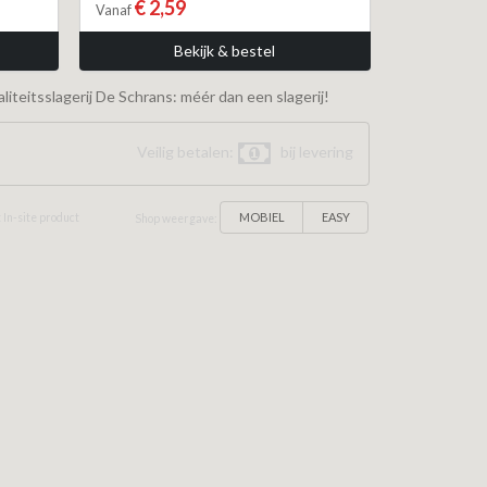
€ 2,59
Vanaf
Bekijk & bestel
iteitsslagerij De Schrans: méér dan een slagerij!
Veilig betalen:
bij levering
MOBIEL
EASY
 In-site product
Shop weergave: