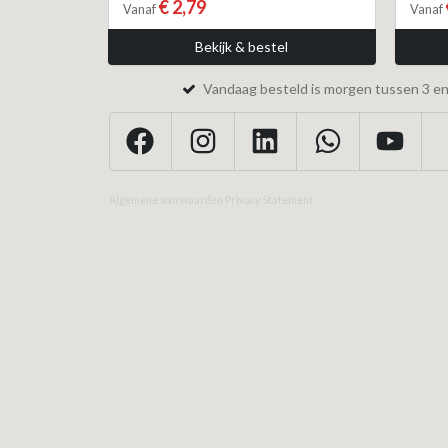
€ 2,79
Vanaf
Vanaf
Bekijk & bestel
Vandaag besteld is morgen tussen 3 en 
Algemene voorwaarden
Privacy Statement