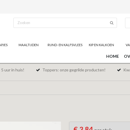
APJES
MAALTIJDEN
RUND- EN KALFSVLEES
KIP EN KALKOEN
VA
HOME
OV
5 uur in huis!
Toppers: onze gegrilde producten!
Kwal
€ 3,84