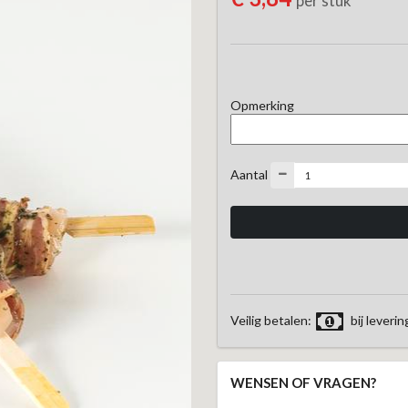
per stuk
Opmerking
Aantal
Veilig betalen:
bij leverin
WENSEN OF VRAGEN?