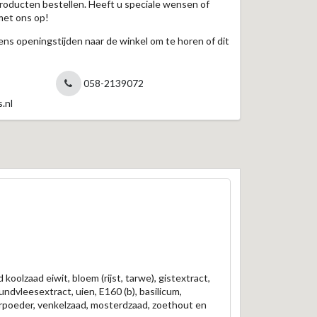
roducten bestellen. Heeft u speciale wensen of
met ons op!
jdens openingstijden naar de winkel om te horen of dit
058-2139072
.nl
koolzaad eiwit, bloem (rijst, tarwe), gistextract,
undvleesextract, uien, E160 (b), basilicum,
mberpoeder, venkelzaad, mosterdzaad, zoethout en