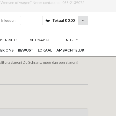
Wensen of vragen? Neem contact op:
058-2139072
Inloggen
Totaal € 0,00
RKENSVLEES
VLEESWAREN
MEER
ER ONS
BEWUST
LOKAAL
AMBACHTELIJK
iteitsslagerij De Schrans: méér dan een slagerij!