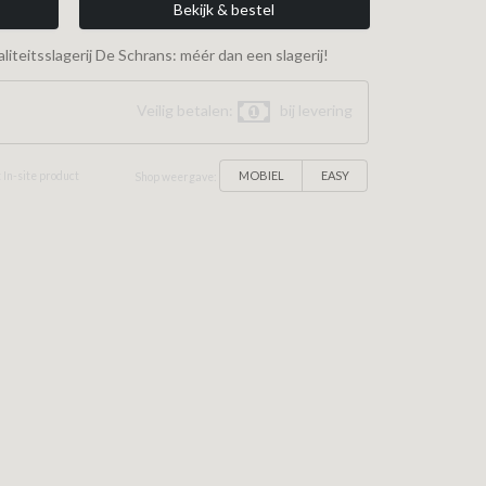
Bekijk & bestel
iteitsslagerij De Schrans: méér dan een slagerij!
Veilig betalen:
bij levering
MOBIEL
EASY
 In-site product
Shop weergave: