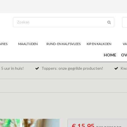
APJES
MAALTIJDEN
RUND- EN KALFSVLEES
KIP EN KALKOEN
VA
HOME
OV
5 uur in huis!
Toppers: onze gegrilde producten!
Kwal
€ 15,95