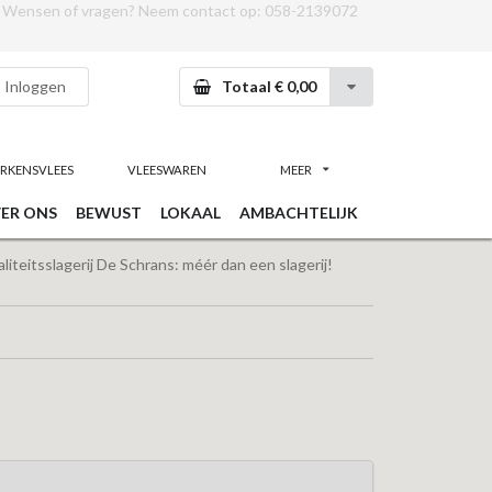
Wensen of vragen? Neem contact op:
058-2139072
Inloggen
Totaal € 0,00
RKENSVLEES
VLEESWAREN
MEER
ER ONS
BEWUST
LOKAAL
AMBACHTELIJK
iteitsslagerij De Schrans: méér dan een slagerij!