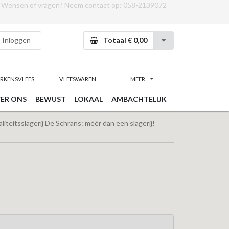
Wensen of vragen? Neem contact op:
058-2139072
Inloggen
Totaal € 0,00
RKENSVLEES
VLEESWAREN
MEER
ER ONS
BEWUST
LOKAAL
AMBACHTELIJK
iteitsslagerij De Schrans: méér dan een slagerij!