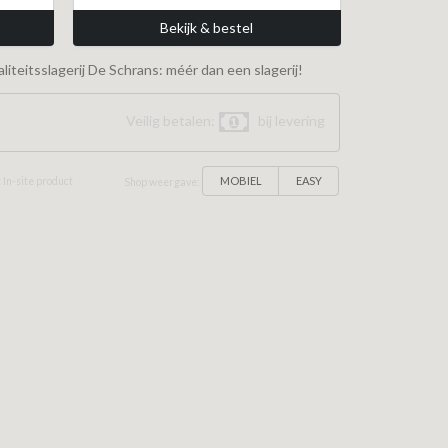
Bekijk & bestel
iteitsslagerij De Schrans: méér dan een slagerij!
Veilig betalen:
bij levering
MOBIEL
EASY
 In-site product
Shop weergave: