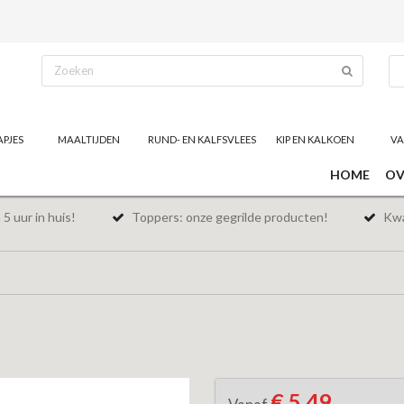
APJES
MAALTIJDEN
RUND- EN KALFSVLEES
KIP EN KALKOEN
VA
HOME
OV
5 uur in huis!
Toppers: onze gegrilde producten!
Kwal
€ 5,49