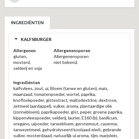
INGREDIËNTEN
KALFSBURGER
Allergenen
Allergenensporen
gluten,
Allergenensporen
mosterd,
niet bekend.
selderij en soja
Ingrediënten
kalfsvlees, zout, ui, Bloem (tarwe en gluten), mais,
maanzaad, tomatenpoeder, wortel, paprika,
knoflookpoeder, gistextract, maltodextrine, dextrose,
zetmeel (aardappel), suiker, aroma, plantaardige olie
(zonnebloem), paprikapoeder, gist, peper, groene paprika,
kippenvleespoeder, selderij, laurier, E160 (b), basilicum,
oregano, uipoeder, tarwebloem, gerstemout, cayenne,
tarwezetmeel, gehydrolyseerd koolzaad eiwit, gebrande
suiker, mosterdzaad, natuurlijk ui aroma, tijm, marjolein,