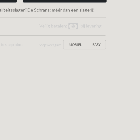
iteitsslagerij De Schrans: méér dan een slagerij!
Veilig betalen:
bij levering
MOBIEL
EASY
 In-site product
Shop weergave: