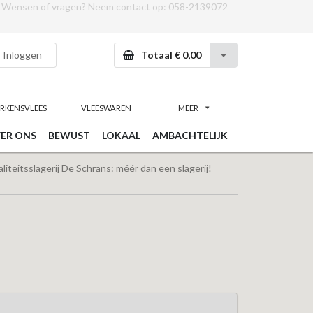
Wensen of vragen? Neem contact op:
058-2139072
Inloggen
Totaal € 0,00
RKENSVLEES
VLEESWAREN
MEER
ER ONS
BEWUST
LOKAAL
AMBACHTELIJK
iteitsslagerij De Schrans: méér dan een slagerij!