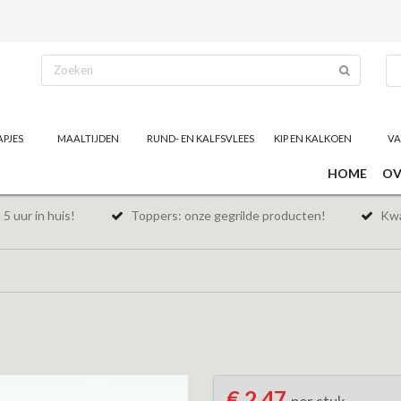
APJES
MAALTIJDEN
RUND- EN KALFSVLEES
KIP EN KALKOEN
VA
HOME
OV
5 uur in huis!
Toppers: onze gegrilde producten!
Kwal
€ 2,47