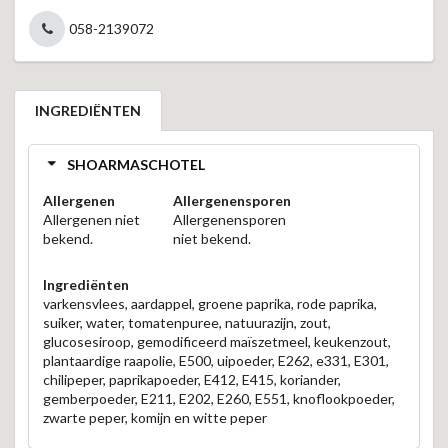
058-2139072
INGREDIËNTEN
SHOARMASCHOTEL
Allergenen
Allergenensporen
Allergenen niet
Allergenensporen
bekend.
niet bekend.
Ingrediënten
varkensvlees, aardappel, groene paprika, rode paprika,
suiker, water, tomatenpuree, natuurazijn, zout,
glucosesiroop, gemodificeerd maïszetmeel, keukenzout,
plantaardige raapolie, E500, uipoeder, E262, e331, E301,
chilipeper, paprikapoeder, E412, E415, koriander,
gemberpoeder, E211, E202, E260, E551, knoflookpoeder,
zwarte peper, komijn en witte peper