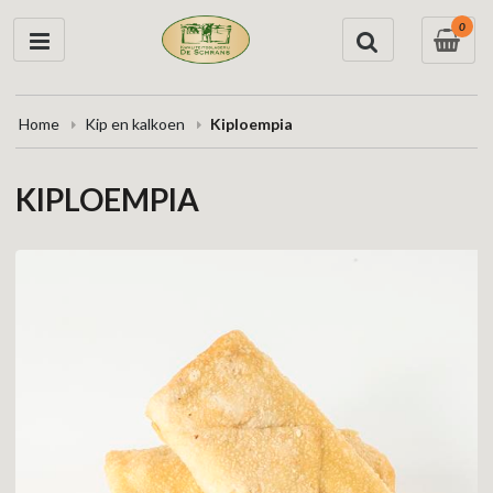
0
Home
Kip en kalkoen
Kiploempia
KIPLOEMPIA