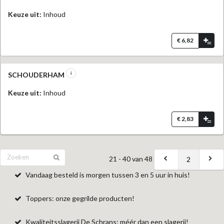
Keuze uit:
Inhoud
€ 6,82
=
SCHOUDERHAM
Keuze uit:
Inhoud
€ 2,83
=
21 - 40 van 48
2
Vandaag besteld is morgen tussen 3 en 5 uur in huis!
Toppers: onze gegrilde producten!
Kwaliteitsslagerij De Schrans: méér dan een slagerij!