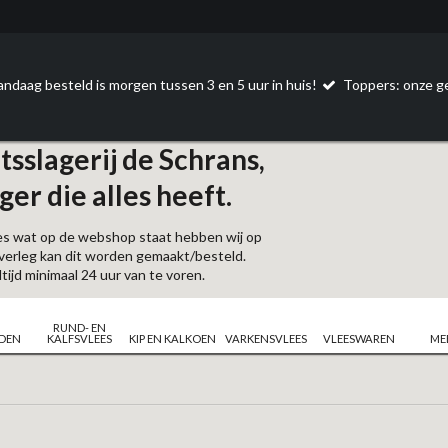
ndaag besteld is morgen tussen 3 en 5 uur in huis!
Toppers: onze g
tsslagerij de Schrans,
ger die alles heeft.
les wat op de webshop staat hebben wij op
overleg kan dit worden gemaakt/besteld.
tijd minimaal 24 uur van te voren.
RUND- EN
JDEN
KALFSVLEES
KIP EN KALKOEN
VARKENSVLEES
VLEESWAREN
ME