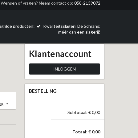
Wensen of vragen? Neem contact op:
058-2139072
egrilde producten!
Kwaliteitsslagerij De Schrans:
méér dan een slagerij!
Klantenaccount
INLOGGEN
BESTELLING
ER
Subtotaal: € 0,00
Totaal: € 0,00