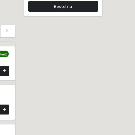
Bestel nu
eet!