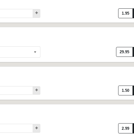
1.95
29.95
1.50
2.99