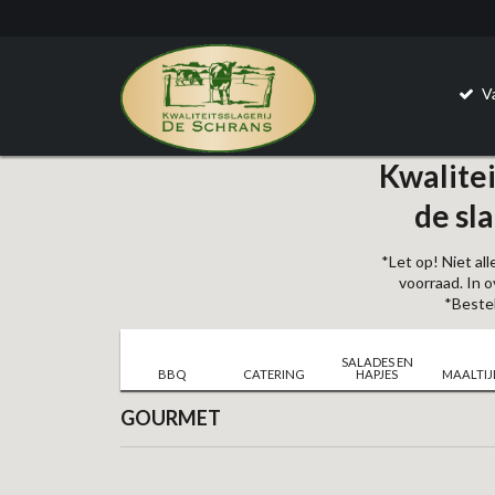
Va
Kwalitei
de sla
*Let op! Niet al
voorraad. In 
*Bestel
SALADES EN
BBQ
CATERING
HAPJES
MAALTI
GOURMET