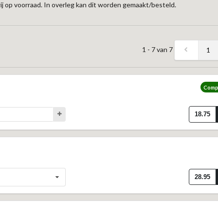
j op voorraad. In overleg kan dit worden gemaakt/besteld.
1 - 7 van 7
1
Compl
18.75
28.95