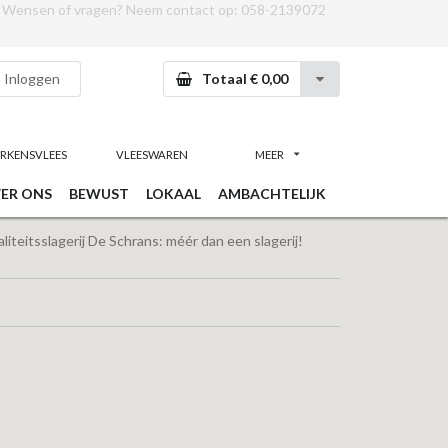
Wensen of vragen? Neem contact op:
058-2139072
Inloggen
Totaal € 0,00
RKENSVLEES
VLEESWAREN
MEER
ER ONS
BEWUST
LOKAAL
AMBACHTELIJK
iteitsslagerij De Schrans: méér dan een slagerij!