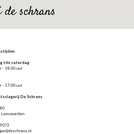
ij de schrans
stijden
 t/m zaterdag
r - 18.00 uur
r - 17.00 uur
tsslagerij De Schrans
 80
 Leeuwarden
9072
gerijdeschrans.nl