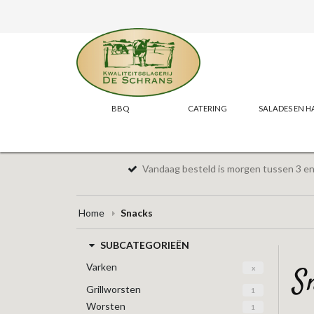
BBQ
CATERING
SALADES EN H
Vandaag besteld is morgen tussen 3 en 
Home
Snacks
SUBCATEGORIEËN
Varken
x
Grillworsten
1
Worsten
1