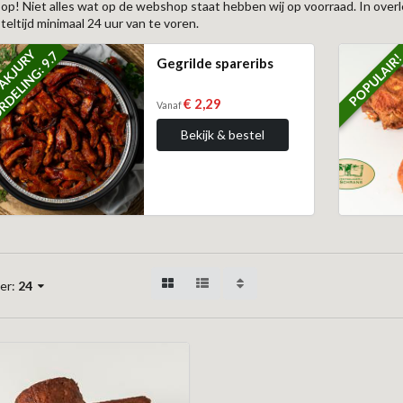
 op! Niet alles wat op de webshop staat hebben wij op voorraad. In ove
teltijd minimaal 24 uur van te voren.
K
N
S
V
A
K
J
U
R
Y
B
E
O
O
R
D
E
L
I
N
G
:
9
.
7
POPULAIR
Gegrilde spareribs
€ 2,29
Vanaf
Bekijk & bestel
er:
24