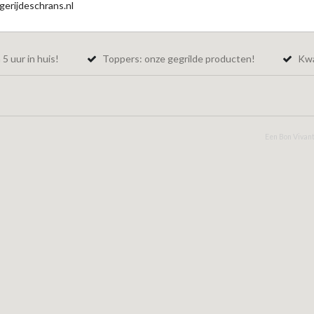
erijdeschrans.nl
5 uur in huis!
Toppers: onze gegrilde producten!
Kwal
Een Bon Vivant