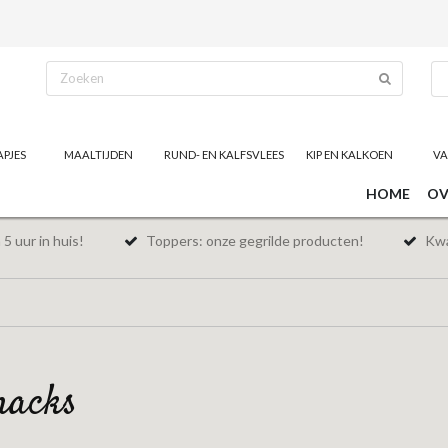
APJES
MAALTIJDEN
RUND- EN KALFSVLEES
KIP EN KALKOEN
VA
HOME
OV
5 uur in huis!
Toppers: onze gegrilde producten!
Kwal
snacks