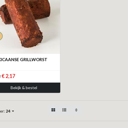
ICAANSE GRILLWORST
€ 2,17
f
Bekijk & bestel
er:
24