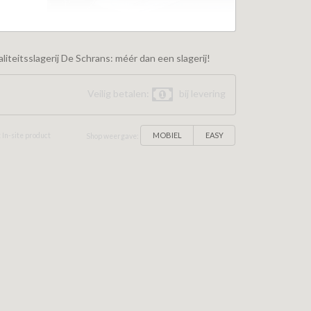
iteitsslagerij De Schrans: méér dan een slagerij!
Veilig betalen:
bij levering
MOBIEL
EASY
 In-site product
Shop weergave: